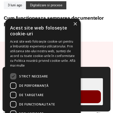
3 luni ago
Digitalizare si procese
Cum functioneaza semnarea documentelor
×
pe tableta
Acest site web folosește
cookie-uri
Acest site web folosește cookie-uri pentru
a îmbunătăți experiența utilizatorului. Prin
utilizarea site-ului nostru web, sunteți de
acord cu toate cookie-urile în conformitate
cu Politica noastră privind cookie-urile.
Află
mai multe
Cere un demo!
STRICT NECESARE
DE PERFORMANȚĂ
DE TARGETARE
VREAU DEMO
DE FUNCŢIONALITATE