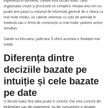
experiență în domeniu. Devine însă riscant exact când
organizația crește și procesele se complică. Intuiția unui om nu
poate ține pasul cu volumul de informații generat de o clinică cu
mai mulți medici, un cabinet veterinar cu sute de animale în
evidență sau o firmă de construcții cu mai multe șantiere active
simultan.
Datele nu înlocuiesc judecata. Îi oferă acesteia o fundație mai
solidă.
Diferența dintre
deciziile bazate pe
intuiție și cele bazate
pe date
O decizie luată fără date poate fi corectă. Dar este corectă din
întâmplare sau din experiență, nu din cunoaștere a situației