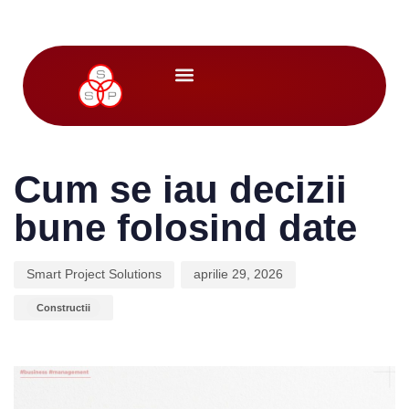
Author
Published
Published
on:
in:
Cum se iau decizii
bune folosind date
Smart Project Solutions
aprilie 29, 2026
Constructii