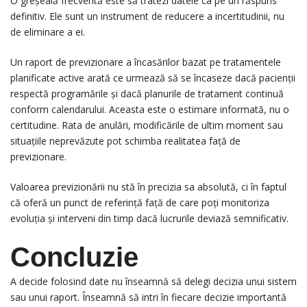
O greșeală frecventă este să tratezi datele ca pe un răspuns
definitiv. Ele sunt un instrument de reducere a incertitudinii, nu
de eliminare a ei.
Un raport de previzionare a încasărilor bazat pe tratamentele
planificate active arată ce urmează să se încaseze dacă pacienții
respectă programările și dacă planurile de tratament continuă
conform calendarului. Aceasta este o estimare informată, nu o
certitudine. Rata de anulări, modificările de ultim moment sau
situațiile neprevăzute pot schimba realitatea față de
previzionare.
Valoarea previzionării nu stă în precizia sa absolută, ci în faptul
că oferă un punct de referință față de care poți monitoriza
evoluția și interveni din timp dacă lucrurile deviază semnificativ.
Concluzie
A decide folosind date nu înseamnă să delegi decizia unui sistem
sau unui raport. Înseamnă să intri în fiecare decizie importantă