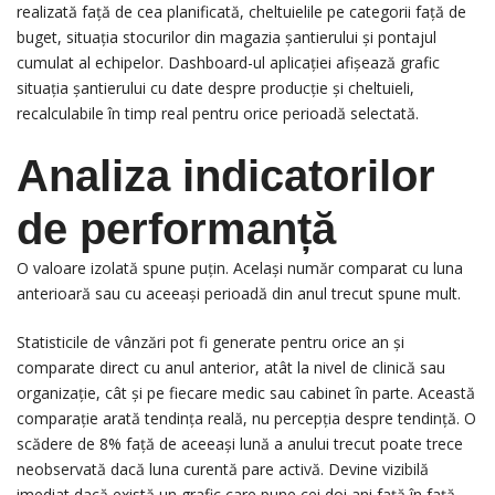
realizată față de cea planificată, cheltuielile pe categorii față de
buget, situația stocurilor din magazia șantierului și pontajul
cumulat al echipelor. Dashboard-ul aplicației afișează grafic
situația șantierului cu date despre producție și cheltuieli,
recalculabile în timp real pentru orice perioadă selectată.
Analiza indicatorilor
de performanță
O valoare izolată spune puțin. Același număr comparat cu luna
anterioară sau cu aceeași perioadă din anul trecut spune mult.
Statisticile de vânzări pot fi generate pentru orice an și
comparate direct cu anul anterior, atât la nivel de clinică sau
organizație, cât și pe fiecare medic sau cabinet în parte. Această
comparație arată tendința reală, nu percepția despre tendință. O
scădere de 8% față de aceeași lună a anului trecut poate trece
neobservată dacă luna curentă pare activă. Devine vizibilă
imediat dacă există un grafic care pune cei doi ani față în față.