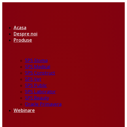
Acasa
Despre noi
Produse
SPS Stoma
SPS Medical
SPS Construct
SPS Vet
SPS Public
SPS Laborator
SPS Beauty
Oracle Primavera
Webinare