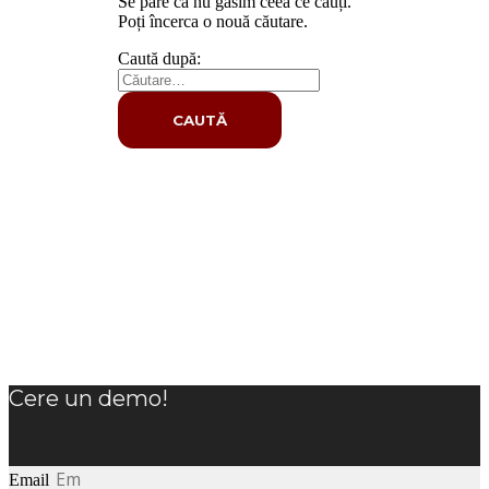
Se pare că nu găsim ceea ce cauți.
Poți încerca o nouă căutare.
Caută după:
Cere un demo!
Email