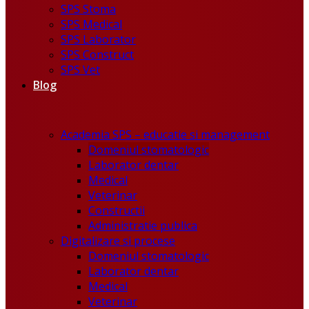
SPS Stoma
SPS Medical
SPS Laborator
SPS Construct
SPS Vet
Blog
Academia SPS – educatie si management
Domeniul stomatologic
Laborator dentar
Medical
Veterinar
Constructii
Administratie publica
Digitalizare si procese
Domeniul stomatologic
Laborator dentar
Medical
Veterinar