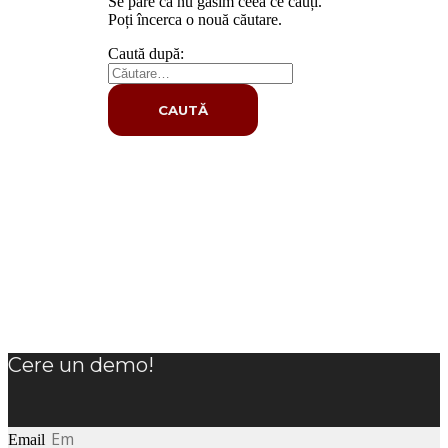
Se pare că nu găsim ceea ce cauți.
Poți încerca o nouă căutare.
Caută după:
Cere un demo!
Email