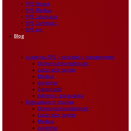
SPS Stoma
SPS Medical
SPS Laborator
SPS Construct
SPS Vet
Blog
Academia SPS – educatie si management
Domeniul stomatologic
Laborator dentar
Medical
Veterinar
Constructii
Administratie publica
Digitalizare si procese
Domeniul stomatologic
Laborator dentar
Medical
Veterinar