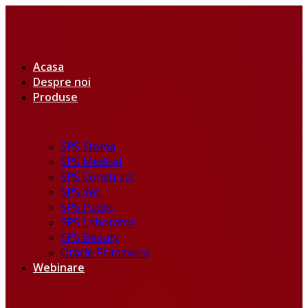
Acasa
Despre noi
Produse
SPS Stoma
SPS Medical
SPS Construct
SPS Vet
SPS Public
SPS Laborator
SPS Beauty
Oracle Primavera
Webinare