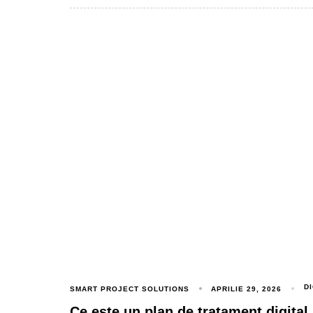
D
SMART PROJECT SOLUTIONS
APRILIE 29, 2026
Ce este un plan de tratament digital