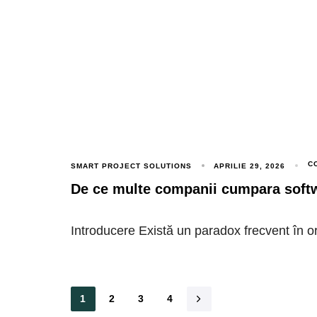
C
SMART PROJECT SOLUTIONS
APRILIE 29, 2026
De ce multe companii cumpara softw
Introducere Există un paradox frecvent în or
1
2
3
4