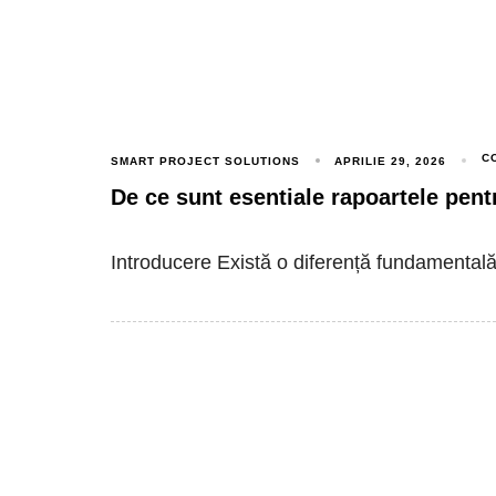
C
SMART PROJECT SOLUTIONS
APRILIE 29, 2026
De ce sunt esentiale rapoartele pe
Introducere Există o diferență fundamental