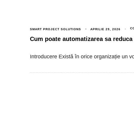
C
SMART PROJECT SOLUTIONS
APRILIE 29, 2026
Cum poate automatizarea sa reduca
Introducere Există în orice organizație un 