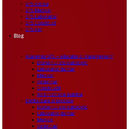
SPS Stoma
SPS Medical
SPS Laborator
SPS Construct
SPS Vet
Blog
Academia SPS – educatie si management
Domeniul stomatologic
Laborator dentar
Medical
Veterinar
Constructii
Administratie publica
Digitalizare si procese
Domeniul stomatologic
Laborator dentar
Medical
Veterinar