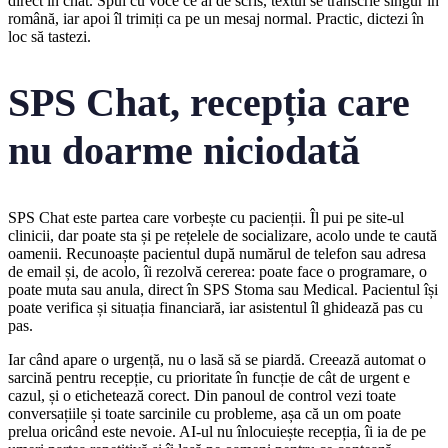
direct în chat. Spui cu voce ce ai de scris, textul se transcrie singur în
română, iar apoi îl trimiți ca pe un mesaj normal. Practic, dictezi în
loc să tastezi.
SPS Chat, recepția care
nu doarme niciodată
SPS Chat este partea care vorbește cu pacienții. Îl pui pe site-ul
clinicii, dar poate sta și pe rețelele de socializare, acolo unde te caută
oamenii. Recunoaște pacientul după numărul de telefon sau adresa
de email și, de acolo, îi rezolvă cererea: poate face o programare, o
poate muta sau anula, direct în SPS Stoma sau Medical. Pacientul își
poate verifica și situația financiară, iar asistentul îl ghidează pas cu
pas.
Iar când apare o urgență, nu o lasă să se piardă. Creează automat o
sarcină pentru recepție, cu prioritate în funcție de cât de urgent e
cazul, și o etichetează corect. Din panoul de control vezi toate
conversațiile și toate sarcinile cu probleme, așa că un om poate
prelua oricând este nevoie. AI-ul nu înlocuiește recepția, îi ia de pe