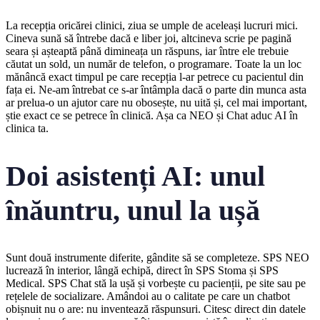
La recepția oricărei clinici, ziua se umple de aceleași lucruri mici.
Cineva sună să întrebe dacă e liber joi, altcineva scrie pe pagină
seara și așteaptă până dimineața un răspuns, iar între ele trebuie
căutat un sold, un număr de telefon, o programare. Toate la un loc
mănâncă exact timpul pe care recepția l-ar petrece cu pacientul din
fața ei. Ne-am întrebat ce s-ar întâmpla dacă o parte din munca asta
ar prelua-o un ajutor care nu obosește, nu uită și, cel mai important,
știe exact ce se petrece în clinică. Așa ca NEO și Chat aduc AI în
clinica ta.
Doi asistenți AI: unul
înăuntru, unul la ușă
Sunt două instrumente diferite, gândite să se completeze. SPS NEO
lucrează în interior, lângă echipă, direct în SPS Stoma și SPS
Medical. SPS Chat stă la ușă și vorbește cu pacienții, pe site sau pe
rețelele de socializare. Amândoi au o calitate pe care un chatbot
obișnuit nu o are: nu inventează răspunsuri. Citesc direct din datele