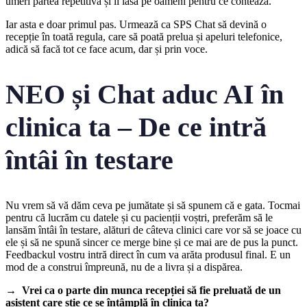
umeri partea repetitivă și îi lasă pe oameni pentru ce contează.
Iar asta e doar primul pas. Urmează ca SPS Chat să devină o
recepție în toată regula, care să poată prelua și apeluri telefonice,
adică să facă tot ce face acum, dar și prin voce.
NEO și Chat aduc AI în
clinica ta – De ce intră
întâi în testare
Nu vrem să vă dăm ceva pe jumătate și să spunem că e gata. Tocmai
pentru că lucrăm cu datele și cu pacienții voștri, preferăm să le
lansăm întâi în testare, alături de câteva clinici care vor să se joace cu
ele și să ne spună sincer ce merge bine și ce mai are de pus la punct.
Feedbackul vostru intră direct în cum va arăta produsul final. E un
mod de a construi împreună, nu de a livra și a dispărea.
→ Vrei ca o parte din munca recepției să fie preluată de un
asistent care știe ce se întâmplă în clinica ta?