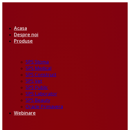
Acasa
Despre noi
Produse
SPS Stoma
SPS Medical
SPS Construct
SPS Vet
SPS Public
SPS Laborator
SPS Beauty
Oracle Primavera
Webinare