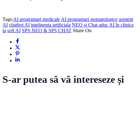
Tags:
AI programari medicale
AI programari stomatologice
asistent
AI
chatbot AI
inteligenta artificiala
NEO și Chat aduc AI în clinica
ta
soft AI
SPS NEO & SPS CHAT
Share On
S-ar putea să vă intereseze și