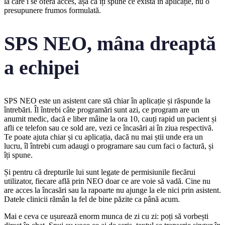
la care i se ofera acces, așa că îți spune ce există în aplicație, nu o
presupunere frumos formulată.
SPS NEO, mâna dreaptă
a echipei
SPS NEO este un asistent care stă chiar în aplicație și răspunde la
întrebări. Îl întrebi câte programări sunt azi, ce program are un
anumit medic, dacă e liber mâine la ora 10, cauți rapid un pacient și
afli ce telefon sau ce sold are, vezi ce încasări ai în ziua respectivă.
Te poate ajuta chiar și cu aplicația, dacă nu mai știi unde era un
lucru, îl întrebi cum adaugi o programare sau cum faci o factură, și
îți spune.
Și pentru că drepturile lui sunt legate de permisiunile fiecărui
utilizator, fiecare află prin NEO doar ce are voie să vadă. Cine nu
are acces la încasări sau la rapoarte nu ajunge la ele nici prin asistent.
Datele clinicii rămân la fel de bine păzite ca până acum.
Mai e ceva ce ușurează enorm munca de zi cu zi: poți să vorbești