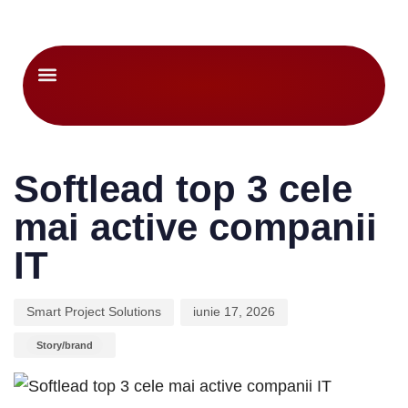
Despre noi
Author
Published
Published
on:
in:
Softlead top 3 cele
mai active companii
IT
Smart Project Solutions
iunie 17, 2026
Story/brand