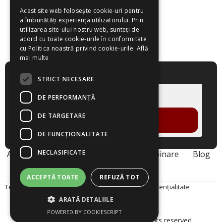
Acest site web folosește cookie-uri pentru
a îmbunătăți experiența utilizatorului. Prin
utilizarea site-ului nostru web, sunteți de
acord cu toate cookie-urile în conformitate
cu Politica noastră privind cookie-urile.
Află
mai multe
Cere un demo!
STRICT NECESARE
DE PERFORMANȚĂ
DE TARGETARE
VREAU DEMO
DE FUNCŢIONALITATE
NECLASIFICATE
Acasa
Despre noi
Produse
Webinare
Blog
Contact
ACCEPTĂ TOATE
REFUZĂ TOT
Termeni și Condiții
Politica Cookies
Politica de Confidențialitate
ARATĂ DETALIILE
POWERED BY COOKIESCRIPT
© 2026 Smart Project Solutions. All rights reserved.