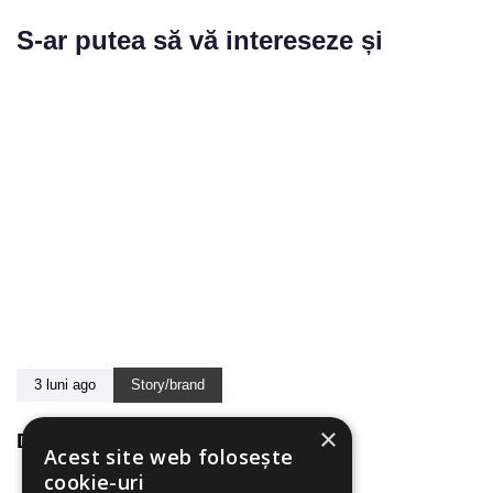
S-ar putea să vă intereseze și
3 luni ago
Story/brand
×
De unde a pornit SPS
Acest site web folosește
cookie-uri