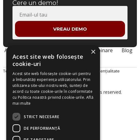
Cere un demo!
VREAU DEMO
×
Acasa
Despre noi
Produse
Webinare
Blog
Acest site web folosește
Contact
cookie-uri
Termeni și Condiții
Politica Cookies
Politica de Confidențialitate
Acest site web folosește cookie-uri pentru
a îmbunătăți experiența utilizatorului. Prin
utilizarea site-ului nostru web, sunteți de
acord cu toate cookie-urile în conformitate
© 2026 Smart Project Solutions. All rights reserved.
cu Politica noastră privind cookie-urile.
Află
mai multe
STRICT NECESARE
DE PERFORMANȚĂ
DE TARGETARE