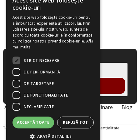
Acest site web folosește
cookie-uri
Acest site web folosește cookie-uri pentru
a îmbunătăți experiența utilizatorului. Prin
utilizarea site-ului nostru web, sunteți de
acord cu toate cookie-urile în conformitate
cu Politica noastră privind cookie-urile.
Află
mai multe
Cere un demo!
STRICT NECESARE
DE PERFORMANȚĂ
DE TARGETARE
VREAU DEMO
DE FUNCŢIONALITATE
Acasa
Despre noi
Produse
Webinare
Blog
NECLASIFICATE
Contact
ACCEPTĂ TOATE
REFUZĂ TOT
Termeni și Condiții
Politica Cookies
Politica de Confidențialitate
ARATĂ DETALIILE