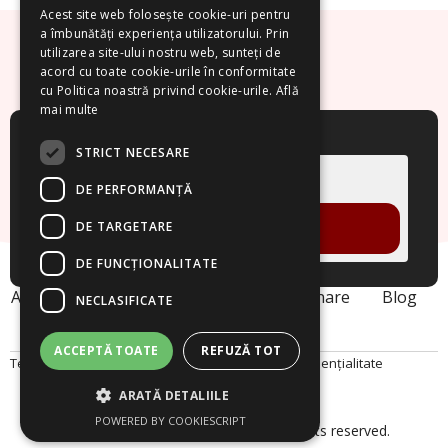
Acest site web folosește cookie-uri pentru
a îmbunătăți experiența utilizatorului. Prin
utilizarea site-ului nostru web, sunteți de
acord cu toate cookie-urile în conformitate
cu Politica noastră privind cookie-urile.
Află
mai multe
Cere un demo!
STRICT NECESARE
DE PERFORMANȚĂ
DE TARGETARE
VREAU DEMO
DE FUNCŢIONALITATE
Acasa
Despre noi
Produse
Webinare
Blog
NECLASIFICATE
Contact
ACCEPTĂ TOATE
REFUZĂ TOT
Termeni și Condiții
Politica Cookies
Politica de Confidențialitate
ARATĂ DETALIILE
POWERED BY COOKIESCRIPT
© 2026 Smart Project Solutions. All rights reserved.