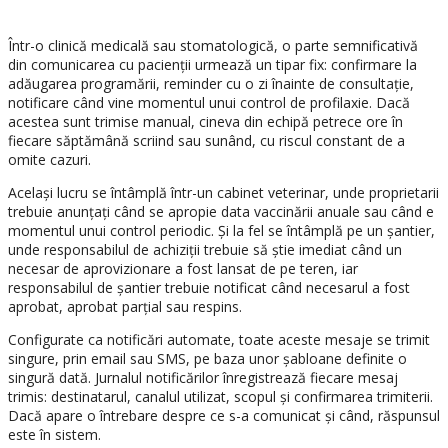
Într-o clinică medicală sau stomatologică, o parte semnificativă
din comunicarea cu pacienții urmează un tipar fix: confirmare la
adăugarea programării, reminder cu o zi înainte de consultație,
notificare când vine momentul unui control de profilaxie. Dacă
acestea sunt trimise manual, cineva din echipă petrece ore în
fiecare săptămână scriind sau sunând, cu riscul constant de a
omite cazuri.
Același lucru se întâmplă într-un cabinet veterinar, unde proprietarii
trebuie anunțați când se apropie data vaccinării anuale sau când e
momentul unui control periodic. Și la fel se întâmplă pe un șantier,
unde responsabilul de achiziții trebuie să știe imediat când un
necesar de aprovizionare a fost lansat de pe teren, iar
responsabilul de șantier trebuie notificat când necesarul a fost
aprobat, aprobat parțial sau respins.
Configurate ca notificări automate, toate aceste mesaje se trimit
singure, prin email sau SMS, pe baza unor șabloane definite o
singură dată. Jurnalul notificărilor înregistrează fiecare mesaj
trimis: destinatarul, canalul utilizat, scopul și confirmarea trimiterii.
Dacă apare o întrebare despre ce s-a comunicat și când, răspunsul
este în sistem.