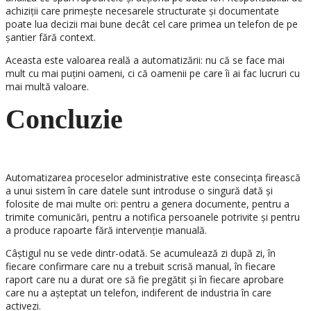
achiziții care primește necesarele structurate și documentate
poate lua decizii mai bune decât cel care primea un telefon de pe
șantier fără context.
Aceasta este valoarea reală a automatizării: nu că se face mai
mult cu mai puțini oameni, ci că oamenii pe care îi ai fac lucruri cu
mai multă valoare.
Concluzie
Automatizarea proceselor administrative este consecința firească
a unui sistem în care datele sunt introduse o singură dată și
folosite de mai multe ori: pentru a genera documente, pentru a
trimite comunicări, pentru a notifica persoanele potrivite și pentru
a produce rapoarte fără intervenție manuală.
Câștigul nu se vede dintr-odată. Se acumulează zi după zi, în
fiecare confirmare care nu a trebuit scrisă manual, în fiecare
raport care nu a durat ore să fie pregătit și în fiecare aprobare
care nu a așteptat un telefon, indiferent de industria în care
activezi.