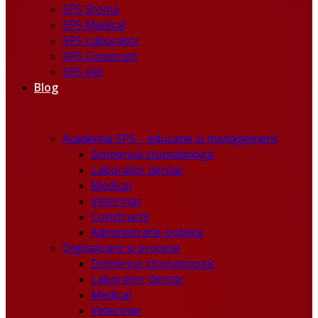
SPS Stoma
SPS Medical
SPS Laborator
SPS Construct
SPS Vet
Blog
Academia SPS – educatie si management
Domeniul stomatologic
Laborator dentar
Medical
Veterinar
Constructii
Administratie publica
Digitalizare si procese
Domeniul stomatologic
Laborator dentar
Medical
Veterinar