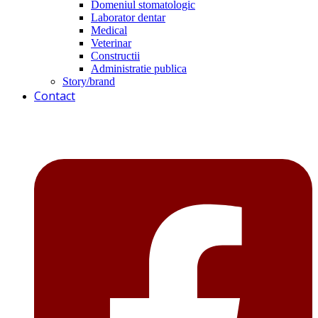
Domeniul stomatologic
Laborator dentar
Medical
Veterinar
Constructii
Administratie publica
Story/brand
Contact