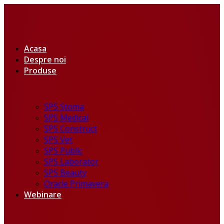
Acasa
Despre noi
Produse
SPS Stoma
SPS Medical
SPS Construct
SPS Vet
SPS Public
SPS Laborator
SPS Beauty
Oracle Primavera
Webinare