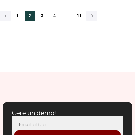
1
2
3
4
…
11
Cere un demo!