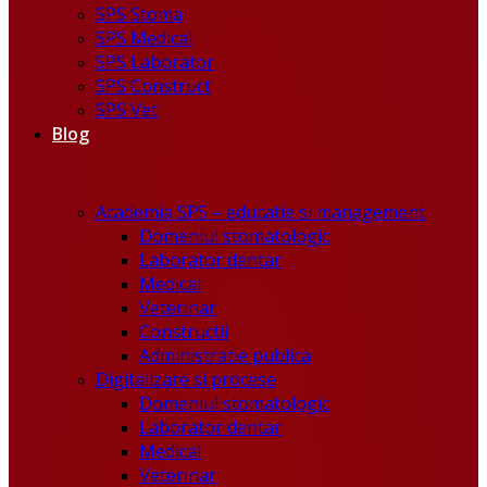
SPS Stoma
SPS Medical
SPS Laborator
SPS Construct
SPS Vet
Blog
Academia SPS – educatie si management
Domeniul stomatologic
Laborator dentar
Medical
Veterinar
Constructii
Administratie publica
Digitalizare si procese
Domeniul stomatologic
Laborator dentar
Medical
Veterinar