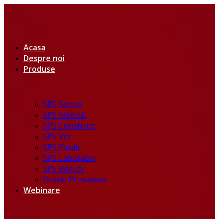
Acasa
Despre noi
Produse
SPS Stoma
SPS Medical
SPS Construct
SPS Vet
SPS Public
SPS Laborator
SPS Beauty
Oracle Primavera
Webinare