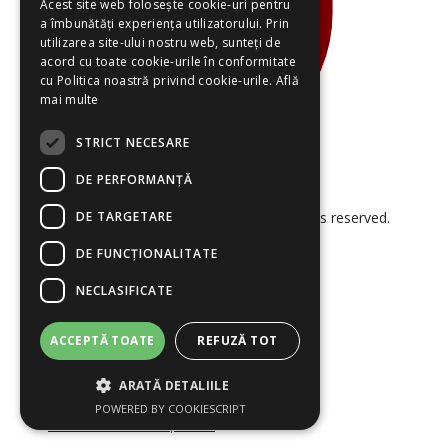
Acest site web folosește cookie-uri pentru
a îmbunătăți experiența utilizatorului. Prin
utilizarea site-ului nostru web, sunteți de
acord cu toate cookie-urile în conformitate
cu Politica noastră privind cookie-urile.
Află
mai multe
STRICT NECESARE
DE PERFORMANȚĂ
DE TARGETARE
© 2026 Smart Project Solutions. All rights reserved.
DE FUNCŢIONALITATE
NECLASIFICATE
ACCEPTĂ TOATE
REFUZĂ TOT
ARATĂ DETALIILE
Termeni și Condiții
Politica Cookies
POWERED BY COOKIESCRIPT
Politica de Confidențialitate