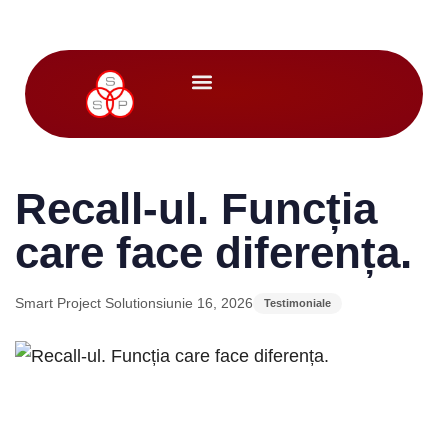
Author
Published
Published
on:
in:
Recall-ul. Funcția
care face diferența.
Smart Project Solutions
iunie 16, 2026
Testimoniale