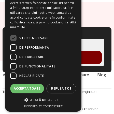
Acest site web folosește cookie-uri pentru
a îmbunătăți experiența utilizatorului. Prin
utilizarea site-ului nostru web, sunteți de
acord cu toate cookie-urile în conformitate
cu Politica noastră privind cookie-urile.
Află
mai multe
Cere un demo!
STRICT NECESARE
DE PERFORMANȚĂ
DE TARGETARE
VREAU DEMO
DE FUNCŢIONALITATE
Acasa
Despre noi
Produse
Webinare
Blog
NECLASIFICATE
Contact
ACCEPTĂ TOATE
REFUZĂ TOT
Termeni și Condiții
Politica Cookies
Politica de Confidențialitate
ARATĂ DETALIILE
POWERED BY COOKIESCRIPT
© 2026 Smart Project Solutions. All rights reserved.