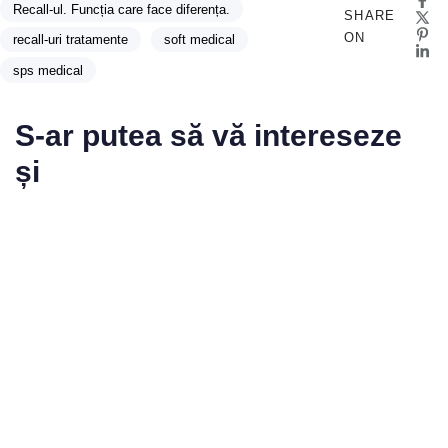
Recall-ul. Funcția care face diferența.
SHARE
ON
recall-uri tratamente
soft medical
sps medical
S-ar putea să vă intereseze
și