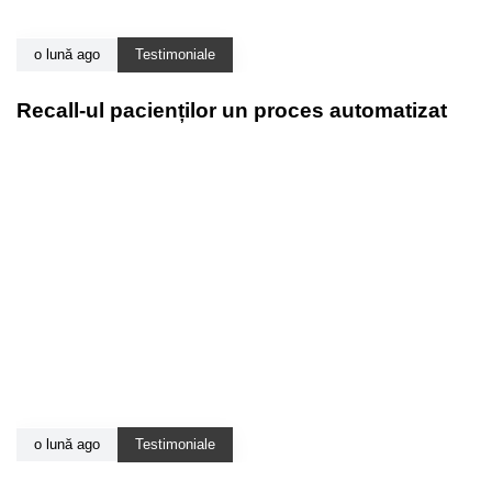
o lună ago
Testimoniale
Recall-ul pacienților un proces automatizat
o lună ago
Testimoniale