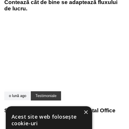
Contează cât de bine se adaptează fluxului
de lucru.
o lună ago
Testimoniale
×
SPS si activitatea echipei BP Dental Office
Acest site web folosește
cookie-uri