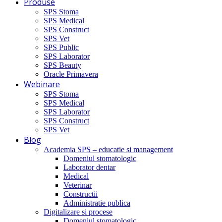
Produse
SPS Stoma
SPS Medical
SPS Construct
SPS Vet
SPS Public
SPS Laborator
SPS Beauty
Oracle Primavera
Webinare
SPS Stoma
SPS Medical
SPS Laborator
SPS Construct
SPS Vet
Blog
Academia SPS – educatie si management
Domeniul stomatologic
Laborator dentar
Medical
Veterinar
Constructii
Administratie publica
Digitalizare si procese
Domeniul stomatologic