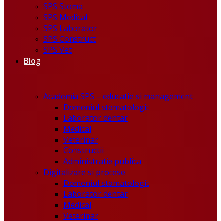
SPS Stoma
SPS Medical
SPS Laborator
SPS Construct
SPS Vet
Blog
Academia SPS – educatie si management
Domeniul stomatologic
Laborator dentar
Medical
Veterinar
Constructii
Administratie publica
Digitalizare si procese
Domeniul stomatologic
Laborator dentar
Medical
Veterinar