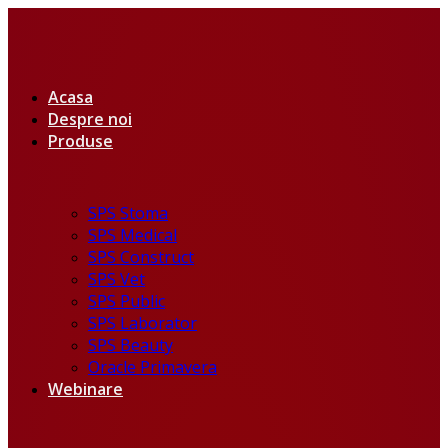
Acasa
Despre noi
Produse
SPS Stoma
SPS Medical
SPS Construct
SPS Vet
SPS Public
SPS Laborator
SPS Beauty
Oracle Primavera
Webinare