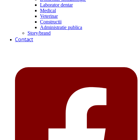
Laborator dentar
Medical
Veterinar
Constructii
Administratie publica
Story/brand
Contact