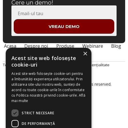
Cere un demo!
VREAU DEMO
Acasa
Despre noi
Produse
Webinare
Blog
Contact
×
Acest site web folosește
cookie-uri
Termeni și Condiții
Politica Cookies
Politica de Confidențialitate
Acest site web folosește cookie-uri pentru
a îmbunătăți experiența utilizatorului. Prin
© 2026 Smart Project Solutions. All rights reserved.
utilizarea site-ului nostru web, sunteți de
acord cu toate cookie-urile în conformitate
cu Politica noastră privind cookie-urile.
Află
mai multe
STRICT NECESARE
DE PERFORMANȚĂ