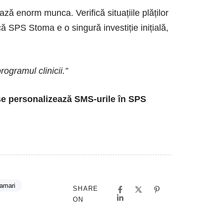
ză enorm munca. Verifică situațiile plăților
 că SPS Stoma e o singură investiție inițială,
ogramul clinicii.”
 se personalizează SMS-urile în SPS
ramari
SHARE
ON