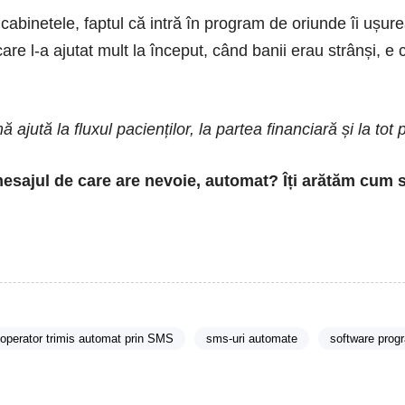
abinetele, faptul că intră în program de oriunde îi ușurea
 care l-a ajutat mult la început, când banii erau strânși, e
ă la fluxul pacienților, la partea financiară și la tot pr
 mesajul de care are nevoie, automat? Îți arătăm cum
-operator trimis automat prin SMS
sms-uri automate
software prog