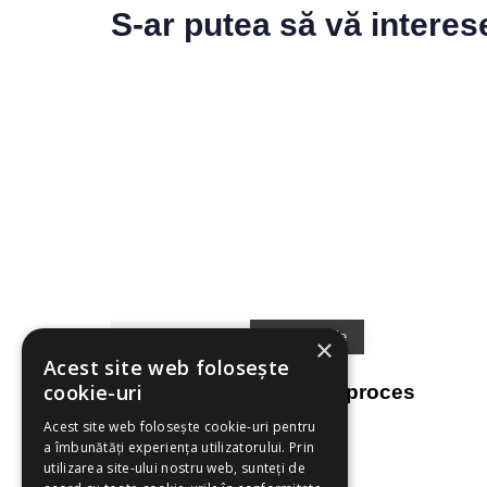
S-ar putea să vă interes
4 săptămâni ago
Testimoniale
×
Acest site web folosește
cookie-uri
Recall-ul pacienților un proces
automatizat
Acest site web folosește cookie-uri pentru
a îmbunătăți experiența utilizatorului. Prin
utilizarea site-ului nostru web, sunteți de