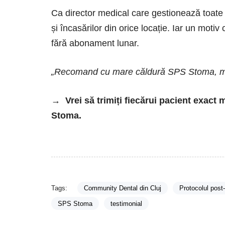
Ca director medical care gestionează toate c
și încasărilor din orice locație. Iar un motiv
fără abonament lunar.
„Recomand cu mare căldură SPS Stoma, mă ajut
→ Vrei să trimiți fiecărui pacient exact
Stoma.
Tags:
Community Dental din Cluj
Protocolul post
SPS Stoma
testimonial