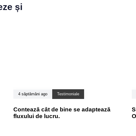
eze și
4 săptămâni ago
Testimoniale
Contează cât de bine se adaptează
S
fluxului de lucru.
O