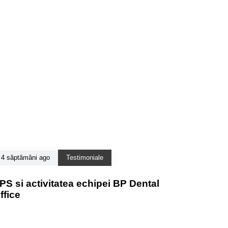
4 săptămâni ago
Testimoniale
PS si activitatea echipei BP Dental
ffice