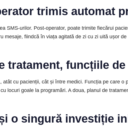
perator trimis automat 
 SMS-urilor. Post-operator, poate trimite fiecărui pacien
u mesaje, fiindcă în viața agitată de zi cu zi uită ușor de
e tratament, funcțiile de
atât cu pacienții, cât și între medici. Funcția pe care o
cu locuri goale la programări. A doua, planul de tratament 
 o singură investiție ini