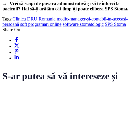
→ Vrei să scapi de povara administrativă și să te întorci la
pacienți? Hai să-ți arătăm cât timp îți poate elibera SPS Stoma.
Tags:
Clinica DRU Romania
medic-manager-și-contabil-în-aceeași-
persoană
soft programari online
software stomatologic
SPS Stoma
Share On
S-ar putea să vă intereseze și