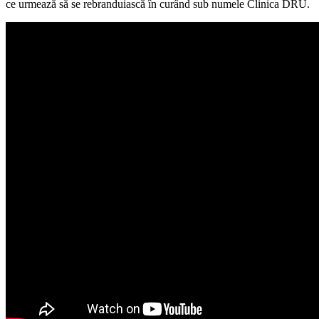
ce urmează să se rebranduiască în curând sub numele Clinica DRU.