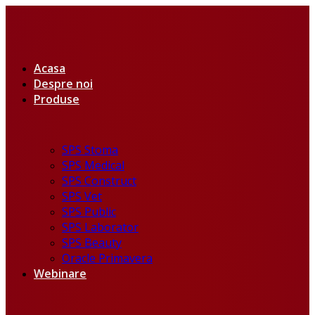
Acasa
Despre noi
Produse
SPS Stoma
SPS Medical
SPS Construct
SPS Vet
SPS Public
SPS Laborator
SPS Beauty
Oracle Primavera
Webinare