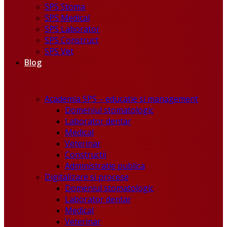
SPS Stoma
SPS Medical
SPS Laborator
SPS Construct
SPS Vet
Blog
Academia SPS – educatie si management
Domeniul stomatologic
Laborator dentar
Medical
Veterinar
Constructii
Administratie publica
Digitalizare si procese
Domeniul stomatologic
Laborator dentar
Medical
Veterinar