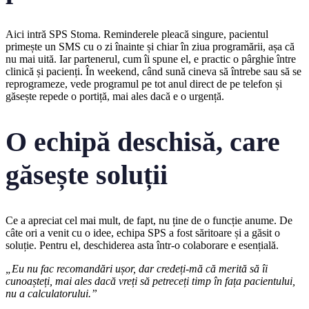
Aici intră SPS Stoma. Reminderele pleacă singure, pacientul
primește un SMS cu o zi înainte și chiar în ziua programării, așa că
nu mai uită. Iar partenerul, cum îi spune el, e practic o pârghie între
clinică și pacienți. În weekend, când sună cineva să întrebe sau să se
reprogrameze, vede programul pe tot anul direct de pe telefon și
găsește repede o portiță, mai ales dacă e o urgență.
O echipă deschisă, care
găsește soluții
Ce a apreciat cel mai mult, de fapt, nu ține de o funcție anume. De
câte ori a venit cu o idee, echipa SPS a fost săritoare și a găsit o
soluție. Pentru el, deschiderea asta într-o colaborare e esențială.
„Eu nu fac recomandări ușor, dar credeți-mă că merită să îi
cunoașteți, mai ales dacă vreți să petreceți timp în fața pacientului,
nu a calculatorului.”