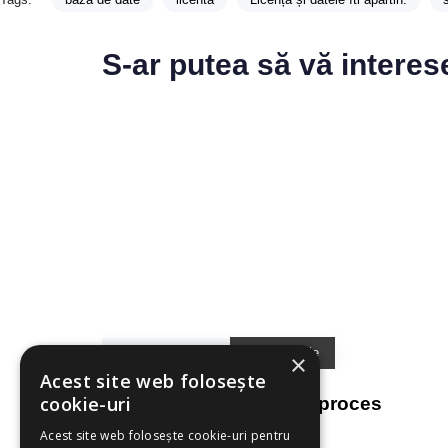
S-ar putea să vă interes
4 săptămâni ago
Testimoniale
×
Acest site web folosește
cookie-uri
Recall-ul pacienților un proces
automatizat
Acest site web folosește cookie-uri pentru