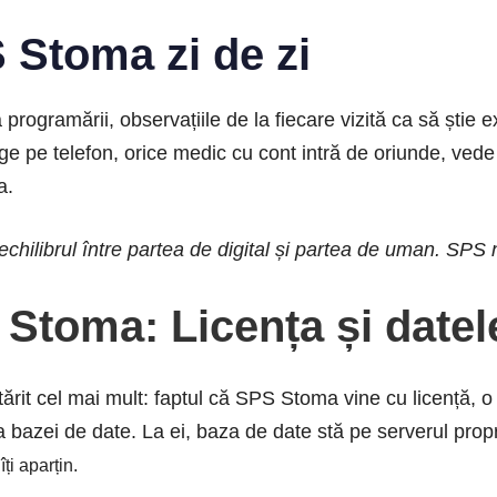
Stoma zi de zi
programării, observațiile de la fiecare vizită ca să știe e
merge pe telefon, orice medic cu cont intră de oriunde, ve
a.
echilibrul între partea de digital și partea de uman. SPS ne
 Stoma: Licența și date
rit cel mai mult: faptul că SPS Stoma vine cu licență, o c
bazei de date. La ei, baza de date stă pe serverul propri
îți aparțin.