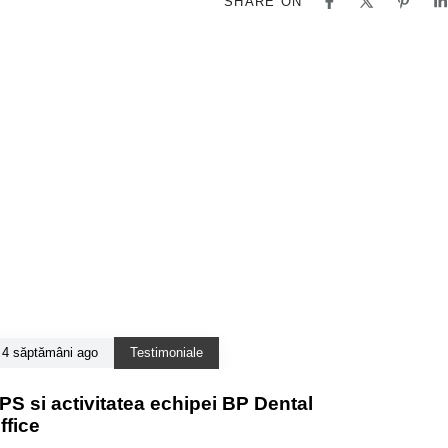
SHARE ON
4 săptămâni ago
Testimoniale
PS si activitatea echipei BP Dental
ffice