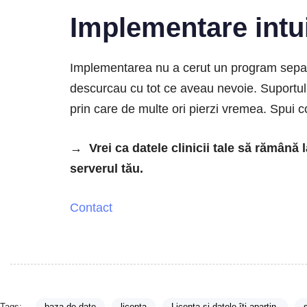
Implementare intui
Implementarea nu a cerut un program separat.
descurcau cu tot ce aveau nevoie. Suportul l
prin care de multe ori pierzi vremea. Spui c
→ Vrei ca datele clinicii tale să rămână
serverul tău.
Contact
Tags:
baza de date
licenta
Licența și datele îti apartin.