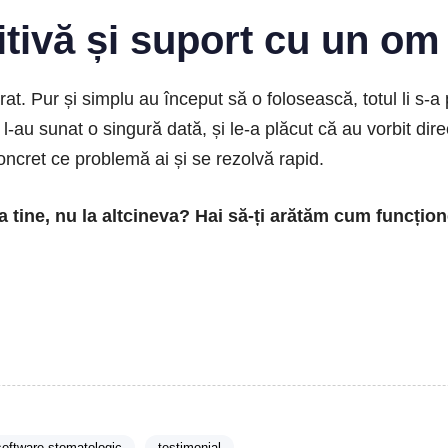
tivă și suport cu un om 
 Pur și simplu au început să o folosească, totul li s-a p
-au sunat o singură dată, și le-a plăcut că au vorbit dire
oncret ce problemă ai și se rezolvă rapid.
 la tine, nu la altcineva? Hai să-ți arătăm cum funcț
software stomatologic
testimonial