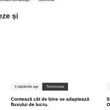
eze și
4 săptămâni ago
Testimoniale
Contează cât de bine se adaptează
S
fluxului de lucru.
O