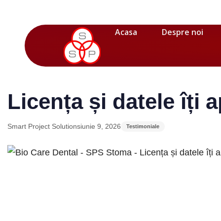
Acasa
Despre noi
Author
Published
Published
on:
in:
Licența și datele îți a
Smart Project Solutions
iunie 9, 2026
Testimoniale