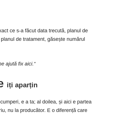
xact ce s-a făcut data trecută, planul de
de planul de tratament, găsește numărul
 ajută fix aici.”
le
iți aparțin
umperi, e a ta; al doilea, și aici e partea
u, nu la producător. E o diferență care