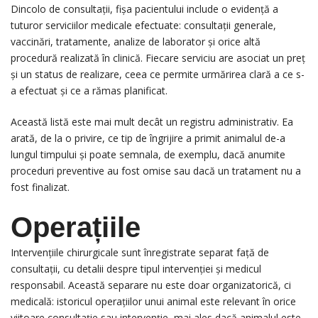
Dincolo de consultații, fișa pacientului include o evidență a
tuturor serviciilor medicale efectuate: consultații generale,
vaccinări, tratamente, analize de laborator și orice altă
procedură realizată în clinică. Fiecare serviciu are asociat un preț
și un status de realizare, ceea ce permite urmărirea clară a ce s-
a efectuat și ce a rămas planificat.
Această listă este mai mult decât un registru administrativ. Ea
arată, de la o privire, ce tip de îngrijire a primit animalul de-a
lungul timpului și poate semnala, de exemplu, dacă anumite
proceduri preventive au fost omise sau dacă un tratament nu a
fost finalizat.
Operațiile
Intervențiile chirurgicale sunt înregistrate separat față de
consultații, cu detalii despre tipul intervenției și medicul
responsabil. Această separare nu este doar organizatorică, ci
medicală: istoricul operațiilor unui animal este relevant în orice
viitoare consultație sau intervenție, mai ales dacă animalul este