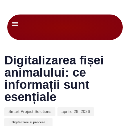
Despre noi
Author
Published
Published
on:
in:
Digitalizarea fișei
animalului: ce
informații sunt
esențiale
Smart Project Solutions
aprilie 28, 2026
Digitalizare si procese