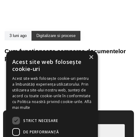
3 luni ago
Digitalizare si procese
Cum functioneaza semnarea documentelor
×
pe tableta
Acest site web folosește
cookie-uri
Acest site web folosește cookie-uri pentru
a îmbunătăți experiența utilizatorului. Prin
utilizarea site-ului nostru web, sunteți de
acord cu toate cookie-urile în conformitate
cu Politica noastră privind cookie-urile.
Află
mai multe
Cere un demo!
STRICT NECESARE
DE PERFORMANȚĂ