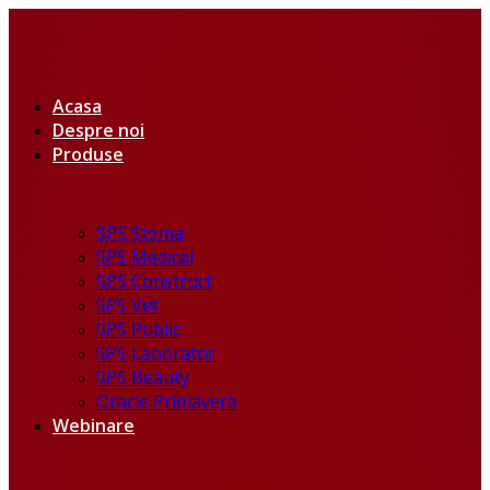
Acasa
Despre noi
Produse
SPS Stoma
SPS Medical
SPS Construct
SPS Vet
SPS Public
SPS Laborator
SPS Beauty
Oracle Primavera
Webinare