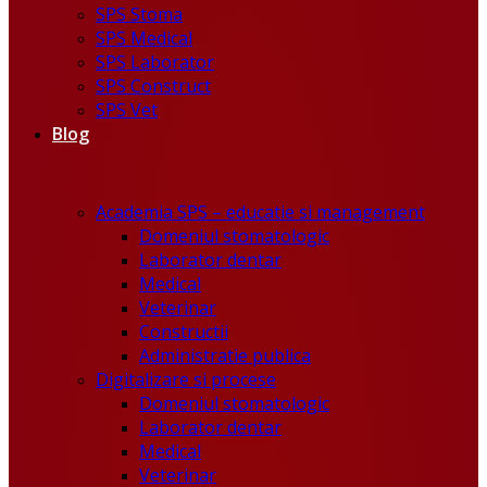
SPS Stoma
SPS Medical
SPS Laborator
SPS Construct
SPS Vet
Blog
Academia SPS – educatie si management
Domeniul stomatologic
Laborator dentar
Medical
Veterinar
Constructii
Administratie publica
Digitalizare si procese
Domeniul stomatologic
Laborator dentar
Medical
Veterinar