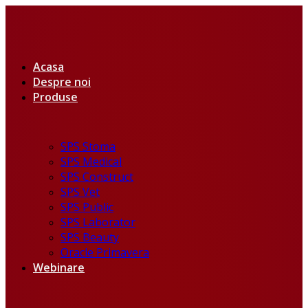
Acasa
Despre noi
Produse
SPS Stoma
SPS Medical
SPS Construct
SPS Vet
SPS Public
SPS Laborator
SPS Beauty
Oracle Primavera
Webinare