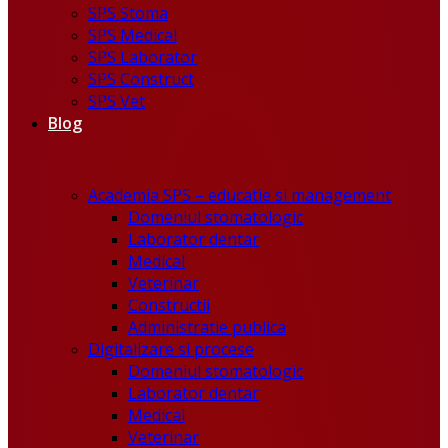
SPS Stoma
SPS Medical
SPS Laborator
SPS Construct
SPS Vet
Blog
Academia SPS – educatie si management
Domeniul stomatologic
Laborator dentar
Medical
Veterinar
Constructii
Administratie publica
Digitalizare si procese
Domeniul stomatologic
Laborator dentar
Medical
Veterinar