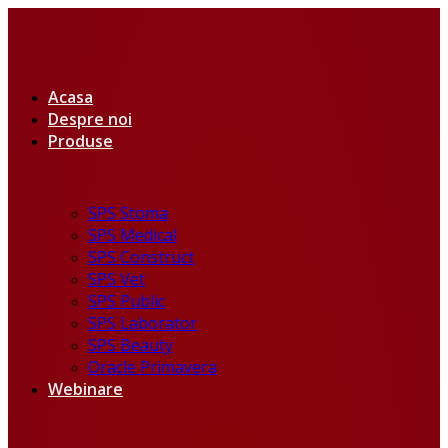
Acasa
Despre noi
Produse
SPS Stoma
SPS Medical
SPS Construct
SPS Vet
SPS Public
SPS Laborator
SPS Beauty
Oracle Primavera
Webinare