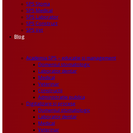
SPS Stoma
SPS Medical
SPS Laborator
SPS Construct
SPS Vet
Blog
Academia SPS – educatie si management
Domeniul stomatologic
Laborator dentar
Medical
Veterinar
Constructii
Administratie publica
Digitalizare si procese
Domeniul stomatologic
Laborator dentar
Medical
Veterinar