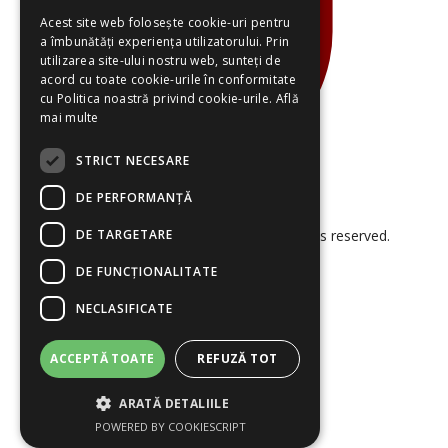
Acest site web folosește cookie-uri pentru
a îmbunătăți experiența utilizatorului. Prin
utilizarea site-ului nostru web, sunteți de
acord cu toate cookie-urile în conformitate
cu Politica noastră privind cookie-urile.
Află
mai multe
STRICT NECESARE
DE PERFORMANȚĂ
DE TARGETARE
© 2026 Smart Project Solutions. All rights reserved.
DE FUNCŢIONALITATE
NECLASIFICATE
ACCEPTĂ TOATE
REFUZĂ TOT
ARATĂ DETALIILE
Termeni și Condiții
Politica Cookies
POWERED BY COOKIESCRIPT
Politica de Confidențialitate