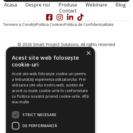
Acasa
Despre noi
Produse
Webinare
Blog
Contact
Termeni și Condiții
Politica Cookies
Politica de Confidențialitate
© 2026 Smart Project Solutions. All rights reserved.
×
Acest site web folosește
cookie-uri
Acest site web folosește cookie-uri pentru
a îmbunătăți experiența utilizatorului. Prin
utilizarea site-ului nostru web, sunteți de
acord cu toate cookie-urile în conformitate
cu Politica noastră privind cookie-urile.
Află
mai multe
STRICT NECESARE
DE PERFORMANȚĂ