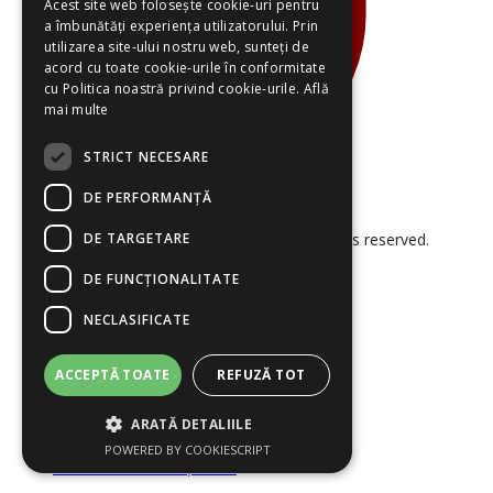
Acest site web folosește cookie-uri pentru
a îmbunătăți experiența utilizatorului. Prin
utilizarea site-ului nostru web, sunteți de
acord cu toate cookie-urile în conformitate
cu Politica noastră privind cookie-urile.
Află
mai multe
STRICT NECESARE
DE PERFORMANȚĂ
DE TARGETARE
© 2026 Smart Project Solutions. All rights reserved.
DE FUNCŢIONALITATE
NECLASIFICATE
ACCEPTĂ TOATE
REFUZĂ TOT
ARATĂ DETALIILE
Termeni și Condiții
Politica Cookies
POWERED BY COOKIESCRIPT
Politica de Confidențialitate