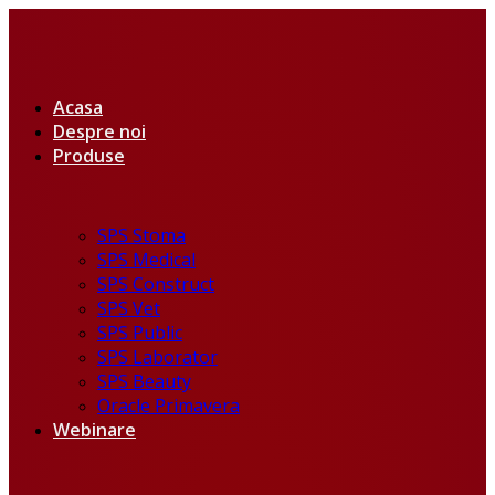
Acasa
Despre noi
Produse
SPS Stoma
SPS Medical
SPS Construct
SPS Vet
SPS Public
SPS Laborator
SPS Beauty
Oracle Primavera
Webinare