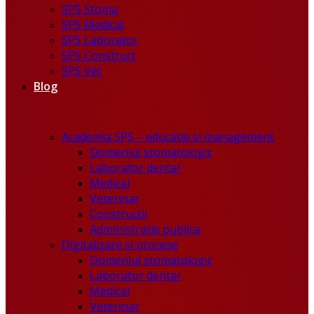
SPS Stoma
SPS Medical
SPS Laborator
SPS Construct
SPS Vet
Blog
Academia SPS – educatie si management
Domeniul stomatologic
Laborator dentar
Medical
Veterinar
Constructii
Administratie publica
Digitalizare si procese
Domeniul stomatologic
Laborator dentar
Medical
Veterinar