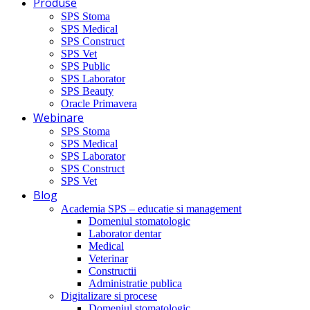
Produse
SPS Stoma
SPS Medical
SPS Construct
SPS Vet
SPS Public
SPS Laborator
SPS Beauty
Oracle Primavera
Webinare
SPS Stoma
SPS Medical
SPS Laborator
SPS Construct
SPS Vet
Blog
Academia SPS – educatie si management
Domeniul stomatologic
Laborator dentar
Medical
Veterinar
Constructii
Administratie publica
Digitalizare si procese
Domeniul stomatologic