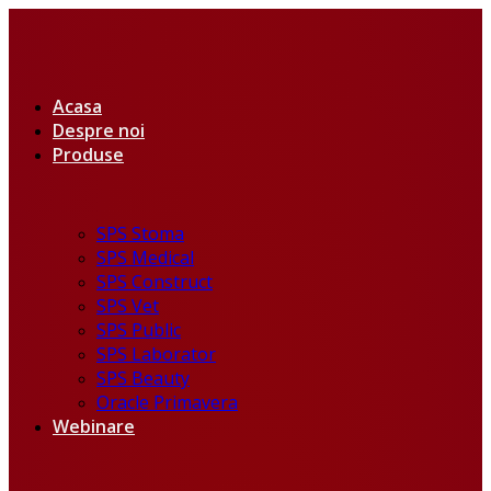
Acasa
Despre noi
Produse
SPS Stoma
SPS Medical
SPS Construct
SPS Vet
SPS Public
SPS Laborator
SPS Beauty
Oracle Primavera
Webinare