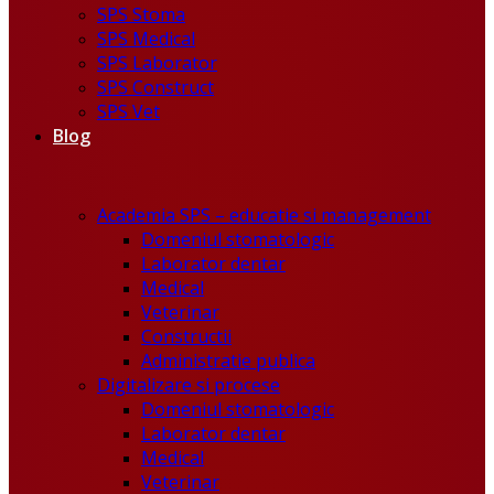
SPS Stoma
SPS Medical
SPS Laborator
SPS Construct
SPS Vet
Blog
Academia SPS – educatie si management
Domeniul stomatologic
Laborator dentar
Medical
Veterinar
Constructii
Administratie publica
Digitalizare si procese
Domeniul stomatologic
Laborator dentar
Medical
Veterinar